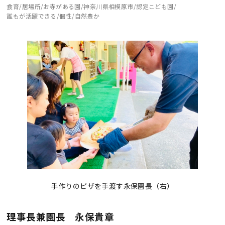
食育
居場所
お寺がある園
神奈川県相模原市
認定こども園
誰もが活躍できる
個性
自然豊か
手作りのピザを手渡す永保園長（右）
理事長兼園長 永保貴章