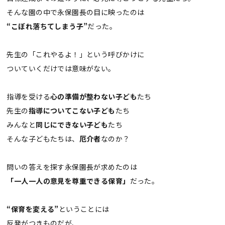
そんな園の中で永保園長の目に映ったのは
“こぼれ落ちてしまう子”
だった。
先生の「これやるよ！」という呼びかけに
ついていくだけでは意味がない。
指導を受ける
心の準備が整わない子ども
たち
先生の
指導についてこない子ども
たち
みんなと
同じにできない子ども
たち
そんな子どもたちは、
厄介者
なのか？
問いの答えを探す永保園長が求めたのは
「一人一人の意見を尊重できる保育」
だった。
“保育を変える”
ということには
反発がつきものだが、